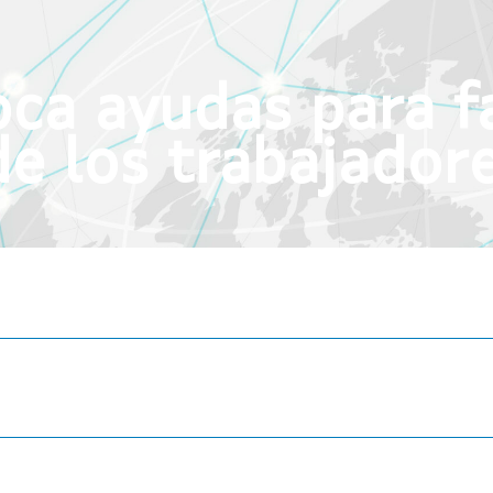
a ayudas para fac
 de los trabajado