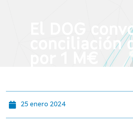
El DOG convoc
conciliación
por 1 M€
25 enero 2024