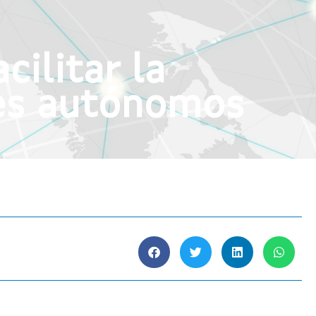
ilitar la
res autónomos