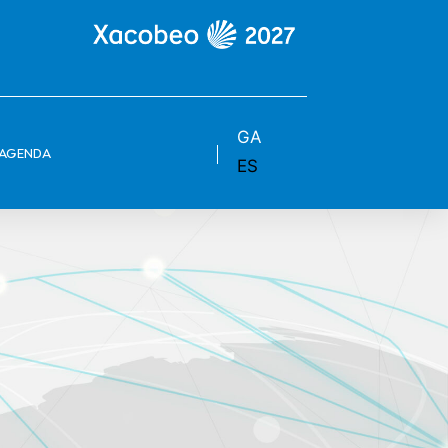
GA
AGENDA
ES